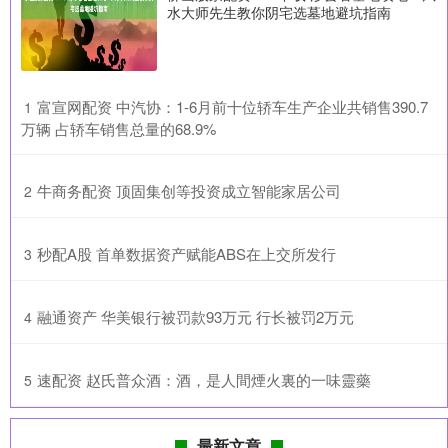
水大师先生教你阴宅选墓地避坑指南
​富宣网配资 中汽协：1-6月前十位轿车生产企业共销售390.7
1
万辆 占轿车销售总量的68.9%
​牛商务配资 顶固集创等投资成立智能家居公司
2
​秒配A股 首单数据资产赋能ABS在上交所发行
3
​融通资产 华美银行被罚款93万元 行长被罚2万元
4
​速配资 赵氏普众酒：酒，是人間煙火裏的一味靈藥
5
最新文章