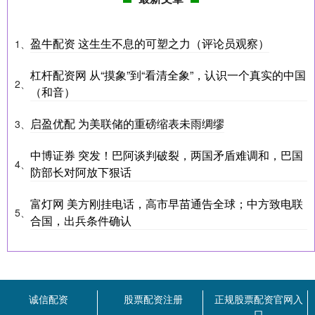
盈牛配资 这生生不息的可塑之力（评论员观察）
1、
杠杆配资网 从“摸象”到“看清全象”，认识一个真实的中国
2、
（和音）
启盈优配 为美联储的重磅缩表未雨绸缪
3、
中博证券 突发！巴阿谈判破裂，两国矛盾难调和，巴国
4、
防部长对阿放下狠话
富灯网 美方刚挂电话，高市早苗通告全球；中方致电联
5、
合国，出兵条件确认
诚信配资
股票配资注册
正规股票配资官网入
口