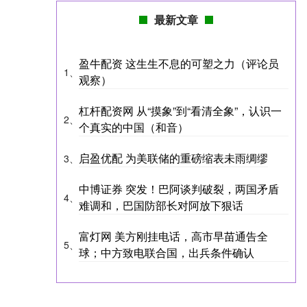
最新文章
盈牛配资 这生生不息的可塑之力（评论员
1、
观察）
杠杆配资网 从“摸象”到“看清全象”，认识一
2、
个真实的中国（和音）
启盈优配 为美联储的重磅缩表未雨绸缪
3、
中博证券 突发！巴阿谈判破裂，两国矛盾
4、
难调和，巴国防部长对阿放下狠话
富灯网 美方刚挂电话，高市早苗通告全
5、
球；中方致电联合国，出兵条件确认