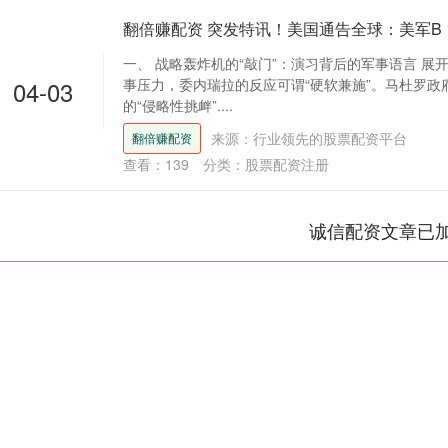
翻倍赚配资 突发特讯！美国通告全球：美军B
一、 战略轰炸机的“敲门”：演习背后的军事语言 展开
04-03
事压力，委内瑞拉的反应可谓“硬软兼施”。马杜罗政
的“侵略性挑衅”....
来源：行业领先的股票配资平台
翻倍赚配资
查看：
139
分类：
股票配资注册
诚信配资文章已