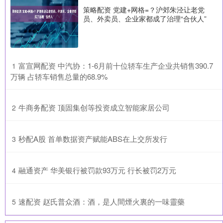
策略配资 党建+网格=？沪郊朱泾让老党
员、外卖员、企业家都成了治理“合伙人”
​富宣网配资 中汽协：1-6月前十位轿车生产企业共销售390.7
1
万辆 占轿车销售总量的68.9%
​牛商务配资 顶固集创等投资成立智能家居公司
2
​秒配A股 首单数据资产赋能ABS在上交所发行
3
​融通资产 华美银行被罚款93万元 行长被罚2万元
4
​速配资 赵氏普众酒：酒，是人間煙火裏的一味靈藥
5