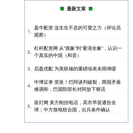
最新文章
盈牛配资 这生生不息的可塑之力（评论员
1、
观察）
杠杆配资网 从“摸象”到“看清全象”，认识一
2、
个真实的中国（和音）
启盈优配 为美联储的重磅缩表未雨绸缪
3、
中博证券 突发！巴阿谈判破裂，两国矛盾
4、
难调和，巴国防部长对阿放下狠话
富灯网 美方刚挂电话，高市早苗通告全
5、
球；中方致电联合国，出兵条件确认