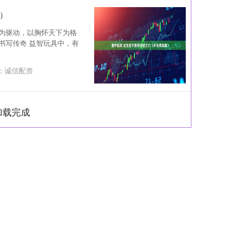
）
为驱动，以胸怀天下为格
书写传奇 益智玩具中，有
：
诚信配资
加载完成