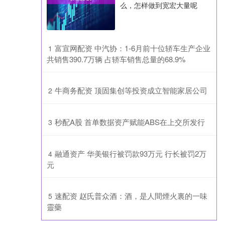
么，怎样做到宽宏大量呢
​富宣网配资 中汽协：1-6月前十位轿车生产企业
1
共销售390.7万辆 占轿车销售总量的68.9%
​牛商务配资 顶固集创等投资成立智能家居公司
2
​秒配A股 首单数据资产赋能ABS在上交所发行
3
​融通资产 华美银行被罚款93万元 行长被罚2万
4
元
​速配资 赵氏普众酒：酒，是人間煙火裏的一味
5
靈藥