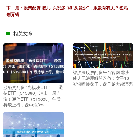
下一篇：
股樂配资 婴儿“头发多”和“头发少”，跟发育有关？爸妈
别弄错
相关文章
智沪深股票配资平台官网 非洲
使人无法理解的习俗：女子10
岁切嘴装盘子，盘子越大越漂亮
股融贷配资 “光模块ETF”——通
信ETF（515880）冲击十周连
涨！通信ETF（515880）午后
持续上行，盘中涨3%