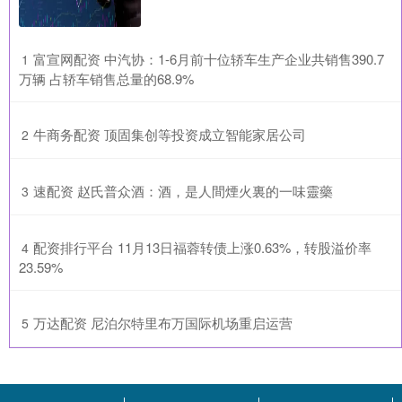
​富宣网配资 中汽协：1-6月前十位轿车生产企业共销售390.7
1
万辆 占轿车销售总量的68.9%
​牛商务配资 顶固集创等投资成立智能家居公司
2
​速配资 赵氏普众酒：酒，是人間煙火裏的一味靈藥
3
​配资排行平台 11月13日福蓉转债上涨0.63%，转股溢价率
4
23.59%
​万达配资 尼泊尔特里布万国际机场重启运营
5